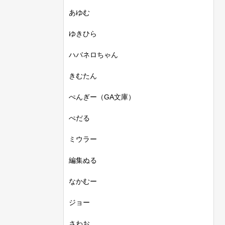
あゆむ
ゆきひら
ハバネロちゃん
きむたん
ぺんぎー（GA文庫）
ぺだる
ミウラー
編集ぬる
なかむー
ジョー
さわお