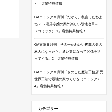
～」店舗特典情報！
GAコミック８月刊「だから、私言ったわよ
ね？ ～没落令嬢の案外楽しい領地改革～
（コミック） 1」店舗特典情報！
GA文庫８月刊「学園一かわいい後輩の命の
恩人になったら、通い妻になって関係を迫
ってくる。2」店舗特典情報！
GAコミック８月刊「きのした魔法工務店 異
世界工法で最強の家づくりを（コミック）
4」店舗特典情報！
カテゴリー