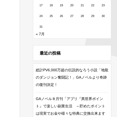
17
18
19
20
21
22
23
24
25
26
27
28
29
30
31
« 7月
最近の投稿
総計PV6,000万超の伝説的なろう小説「地龍
のダンジョン奮闘記！」GAノベルより奇跡
の復刊決定！
GAノベル８月刊「アプリ『異世界ポイン
ト』で楽しい副業生活 ～貯めたポイント
は現実でお金や様々な特典に交換出来ます