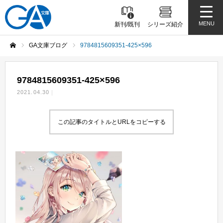
MENU
新刊/既刊
シリーズ紹介
GA文庫ブログ
9784815609351-425×596
ホーム
9784815609351-425×596
2021.04.30
この記事のタイトルとURLをコピーする