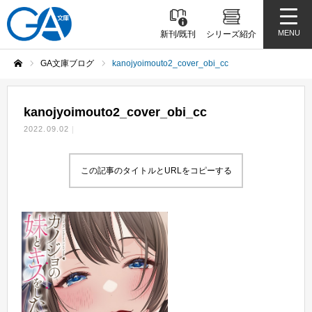
MENU
新刊/既刊
シリーズ紹介
GA文庫ブログ
kanojyoimouto2_cover_obi_cc
ホーム
kanojyoimouto2_cover_obi_cc
2022.09.02
この記事のタイトルとURLをコピーする