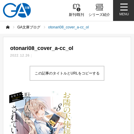
MENU
新刊/既刊
シリーズ紹介
GA文庫ブログ
otonari08_cover_a-cc_ol
ホーム
otonari08_cover_a-cc_ol
2022.12.26
この記事のタイトルとURLをコピーする