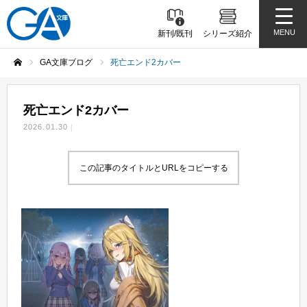
MENU
新刊/既刊
シリーズ紹介
GA文庫ブログ
死亡エンド2カバー
ホーム
死亡エンド2カバー
2026.01.30
この記事のタイトルとURLをコピーする