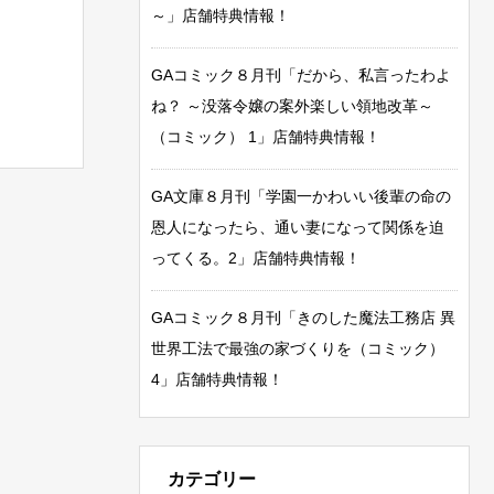
～」店舗特典情報！
GAコミック８月刊「だから、私言ったわよ
ね？ ～没落令嬢の案外楽しい領地改革～
（コミック） 1」店舗特典情報！
GA文庫８月刊「学園一かわいい後輩の命の
恩人になったら、通い妻になって関係を迫
ってくる。2」店舗特典情報！
GAコミック８月刊「きのした魔法工務店 異
世界工法で最強の家づくりを（コミック）
4」店舗特典情報！
カテゴリー