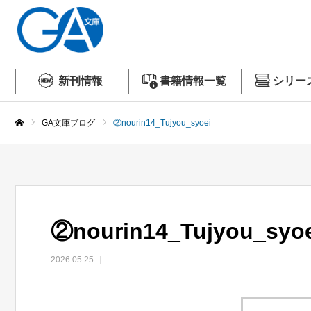
新刊情報
書籍情報一覧
シリー
GA文庫ブログ
②nourin14_Tujyou_syoei
ホーム
②nourin14_Tujyou_syo
2026.05.25