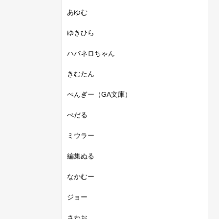
あゆむ
ゆきひら
ハバネロちゃん
きむたん
ぺんぎー（GA文庫）
ぺだる
ミウラー
編集ぬる
なかむー
ジョー
さわお