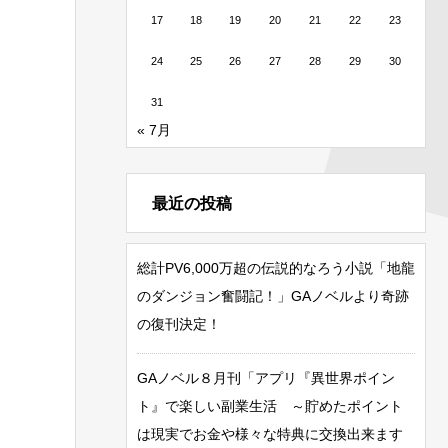
17
18
19
20
21
22
23
24
25
26
27
28
29
30
31
« 7月
最近の投稿
総計PV6,000万超の伝説的なろう小説「地龍
のダンジョン奮闘記！」GAノベルより奇跡
の復刊決定！
GAノベル８月刊「アプリ『異世界ポイン
ト』で楽しい副業生活 ～貯めたポイント
は現実でお金や様々な特典に交換出来ます