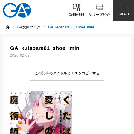
MENU
新刊/既刊
シリーズ紹介
GA文庫ブログ
GA_kutabare01_shoei_mini
ホーム
GA_kutabare01_shoei_mini
2026.02.02
この記事のタイトルとURLをコピーする