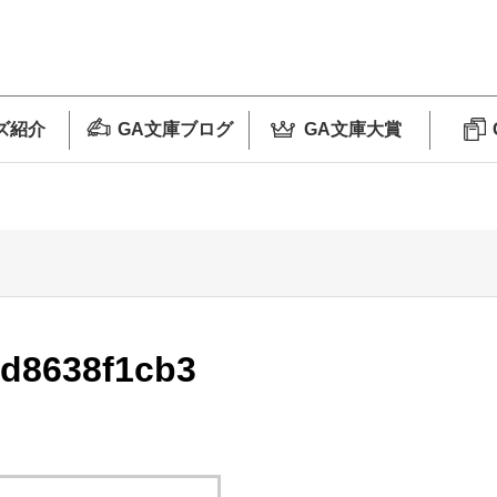
ズ紹介
GA文庫ブログ
GA文庫大賞
2d8638f1cb3