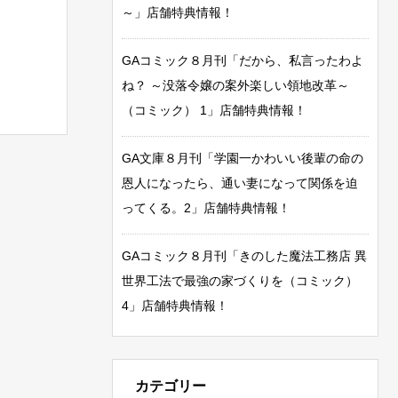
～」店舗特典情報！
GAコミック８月刊「だから、私言ったわよ
ね？ ～没落令嬢の案外楽しい領地改革～
（コミック） 1」店舗特典情報！
GA文庫８月刊「学園一かわいい後輩の命の
恩人になったら、通い妻になって関係を迫
ってくる。2」店舗特典情報！
GAコミック８月刊「きのした魔法工務店 異
世界工法で最強の家づくりを（コミック）
4」店舗特典情報！
カテゴリー