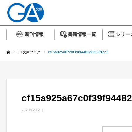
新刊情報
書籍情報一覧
シリー
GA文庫ブログ
cf15a925a67c0f39f94482d8638f1cb3
ホーム
cf15a925a67c0f39f9448
2023.12.12