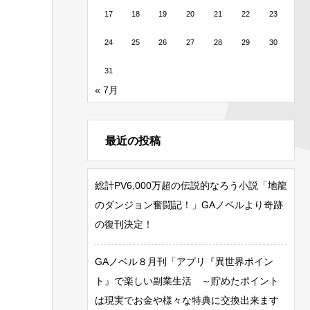
17
18
19
20
21
22
23
24
25
26
27
28
29
30
31
« 7月
最近の投稿
総計PV6,000万超の伝説的なろう小説「地龍
のダンジョン奮闘記！」GAノベルより奇跡
の復刊決定！
GAノベル８月刊「アプリ『異世界ポイン
ト』で楽しい副業生活 ～貯めたポイント
は現実でお金や様々な特典に交換出来ます