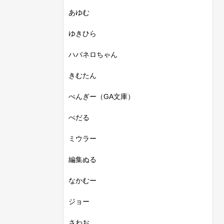
あゆむ
ゆきひら
ハバネロちゃん
きむたん
ぺんぎー（GA文庫）
ぺだる
ミウラー
編集ぬる
なかむー
ジョー
さわお