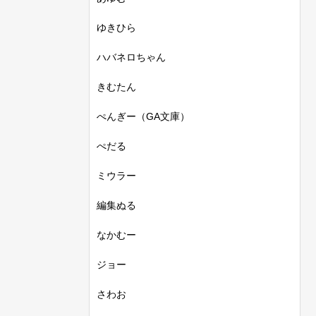
ゆきひら
ハバネロちゃん
きむたん
ぺんぎー（GA文庫）
ぺだる
ミウラー
編集ぬる
なかむー
ジョー
さわお