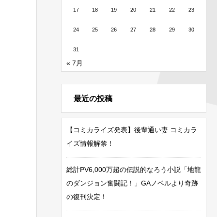
17
18
19
20
21
22
23
24
25
26
27
28
29
30
31
« 7月
最近の投稿
【コミカライズ発表】後輩通い妻 コミカラ
イズ情報解禁！
総計PV6,000万超の伝説的なろう小説「地龍
のダンジョン奮闘記！」GAノベルより奇跡
の復刊決定！