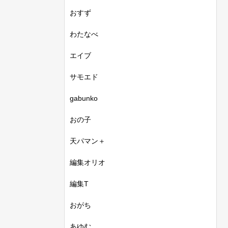
おすず
わたなべ
エイブ
サモエド
gabunko
おの子
天パマン＋
編集オリオ
編集T
おがち
あゆむ