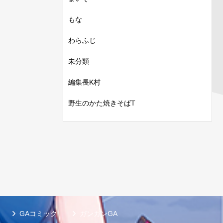
もな
わらふじ
未分類
編集長K村
野生のかた焼きそばT
GAコミック
ガンガンGA