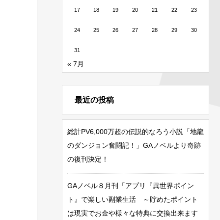
17
18
19
20
21
22
23
24
25
26
27
28
29
30
31
« 7月
最近の投稿
総計PV6,000万超の伝説的なろう小説「地龍
のダンジョン奮闘記！」GAノベルより奇跡
の復刊決定！
GAノベル８月刊「アプリ『異世界ポイン
ト』で楽しい副業生活 ～貯めたポイント
は現実でお金や様々な特典に交換出来ます