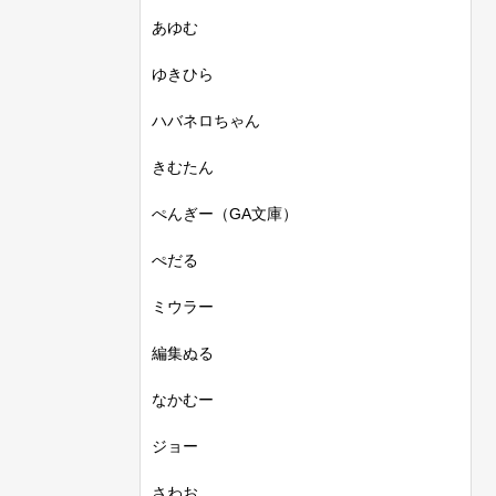
あゆむ
ゆきひら
ハバネロちゃん
きむたん
ぺんぎー（GA文庫）
ぺだる
ミウラー
編集ぬる
なかむー
ジョー
さわお