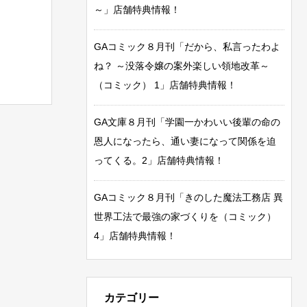
～」店舗特典情報！
GAコミック８月刊「だから、私言ったわよ
ね？ ～没落令嬢の案外楽しい領地改革～
（コミック） 1」店舗特典情報！
GA文庫８月刊「学園一かわいい後輩の命の
恩人になったら、通い妻になって関係を迫
ってくる。2」店舗特典情報！
GAコミック８月刊「きのした魔法工務店 異
世界工法で最強の家づくりを（コミック）
4」店舗特典情報！
カテゴリー