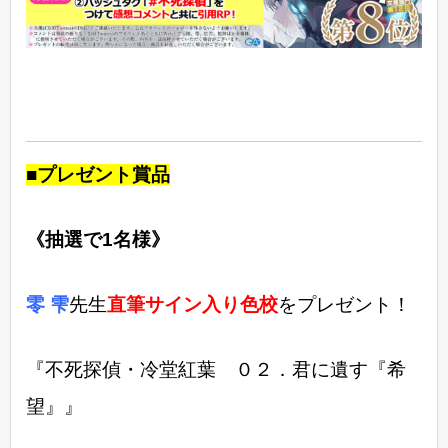
■プレゼント賞品
《抽選で1名様》
零 雫
先生
直筆サイン入り色校
をプレゼント！
『不死探偵・冷堂紅葉 ０２．君に遺す『希
望』』