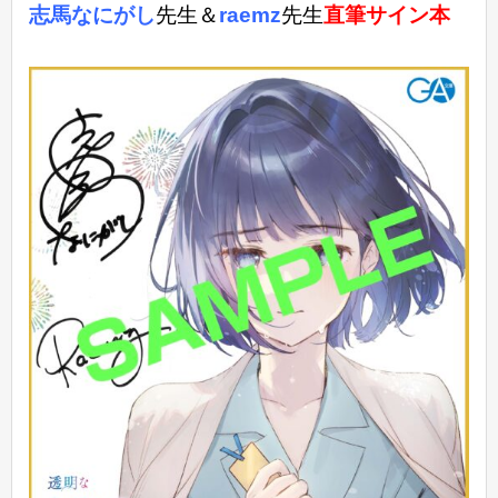
志馬なにがし
先生＆
raemz
先生
直筆サイン本