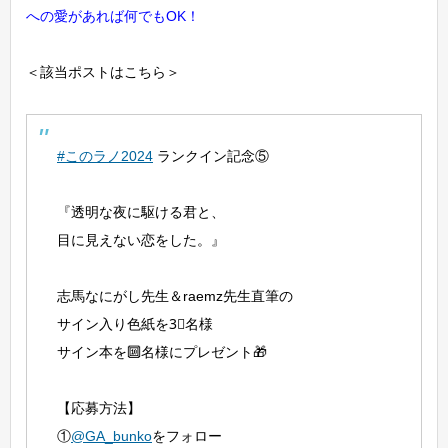
への愛があれば何でもOK！
＜該当ポストはこちら＞
#このラノ2024
ランクイン記念⑤
『透明な夜に駆ける君と、
目に見えない恋をした。』
志馬なにがし先生＆raemz先生直筆の
サイン入り色紙を3⃣名様
サイン本を🔟名様にプレゼント🎁
【応募方法】
①
@GA_bunko
をフォロー