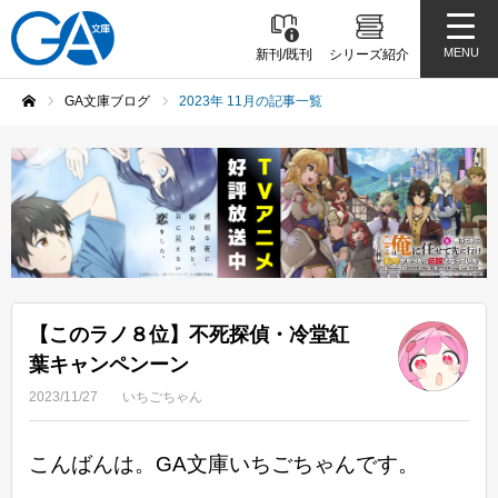
MENU
新刊/既刊
シリーズ紹介
GA文庫ブログ
2023年 11月の記事一覧
ホーム
【このラノ８位】不死探偵・冷堂紅
葉キャンペンーン
2023/11/27
いちごちゃん
こんばんは。GA文庫いちごちゃんです。