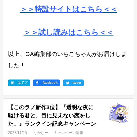
＞＞
特設サイトはこちら
＜＜
＞＞
試し読みはこちら
＜＜
以上、GA編集部のいちごちゃんがお届けしま
した！
はてブ
facebook
tweet
【このラノ新作3位】『透明な夜に
駆ける君と、目に見えない恋をし
た。』ランクイン記念キャンペーン
2023/11/25
なかむー
キャンペーン情報