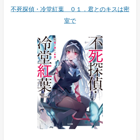
不死探偵・冷堂紅葉 ０１．君とのキスは密
室で