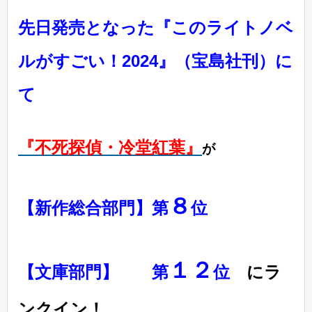
先日発売となった『このライトノベ
ルがすごい！2024』（宝島社刊）に
て
『不死探偵・冷堂紅葉』
が
８
【新作総合部門】第
位
１２
【文庫部門】 第
位
にラ
ンクイン！