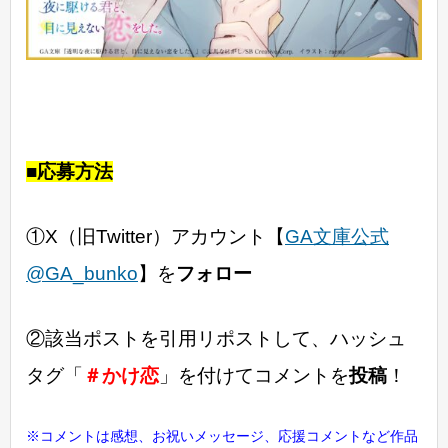
■応募方法
①X（旧Twitter）アカウント【
GA文庫公式
@GA_bunko
】を
フォロー
②該当ポストを引用リポストして、ハッシュ
タグ「
＃かけ恋
」を付けてコメントを
投稿
！
※コメントは感想、お祝いメッセージ、応援コメントなど作品