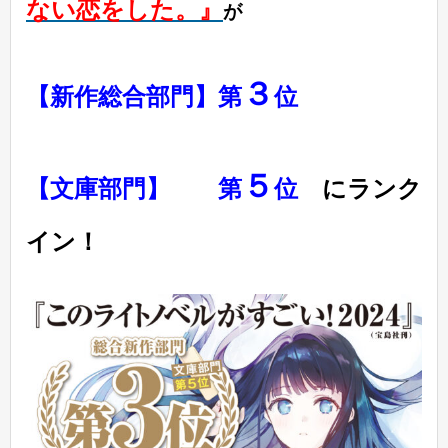
ない恋をした。』
が
３
【新作総合部門】第
位
５
【文庫部門】 第
位
にランク
イン！