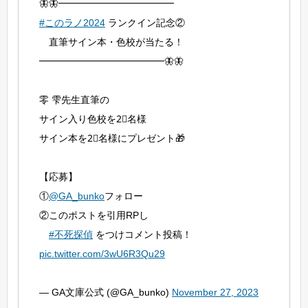
🦋🦋━━━━━━━━━━━━
#このラノ2024
ランクイン記念②
直筆サイン本・色校が当たる！
━━━━━━━━━━━━━🦋🦋
零 雫先生直筆の
サイン入り色校を2⃣名様
サイン本を2⃣名様にプレゼント🎁
【応募】
①
@GA_bunko
フォロー
②このポストを引用RPし
#不死探偵
をつけコメント投稿！
pic.twitter.com/3wU6R3Qu29
— GA文庫公式 (@GA_bunko)
November 27, 2023