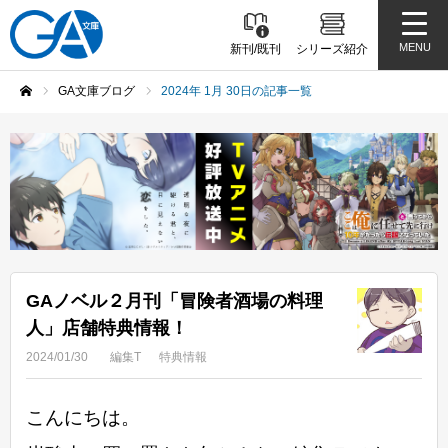
MENU
新刊/既刊
シリーズ紹介
GA文庫ブログ
2024年 1月 30日の記事一覧
ホーム
GAノベル２月刊「冒険者酒場の料理
人」店舗特典情報！
2024/01/30
編集T
特典情報
こんにちは。