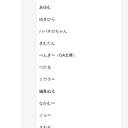
あゆむ
ゆきひら
ハバネロちゃん
きむたん
ぺんぎー（GA文庫）
ぺだる
ミウラー
編集ぬる
なかむー
ジョー
さわお