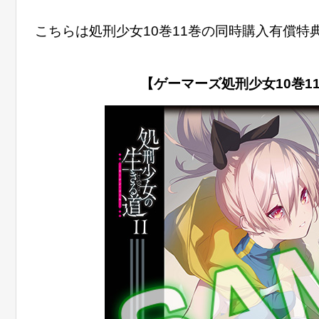
こちらは処刑少女10巻11巻の同時購入有償
【ゲーマーズ処刑少女10巻1