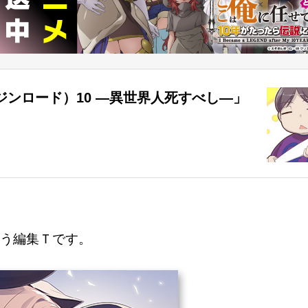
ンロード）10 ―異世界人死すべし―」
う編集Ｔです。