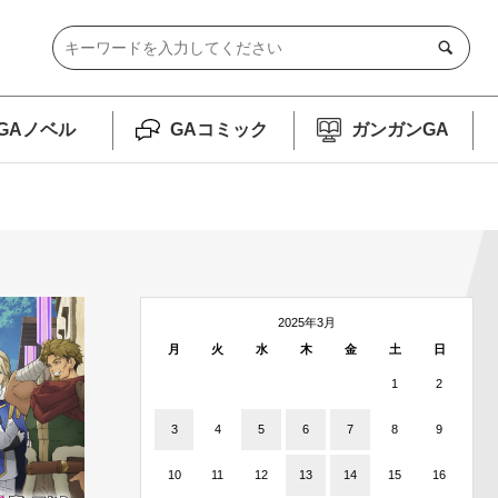
GAノベル
GAコミック
ガンガンGA
2025年3月
月
火
水
木
金
土
日
1
2
3
4
5
6
7
8
9
10
11
12
13
14
15
16