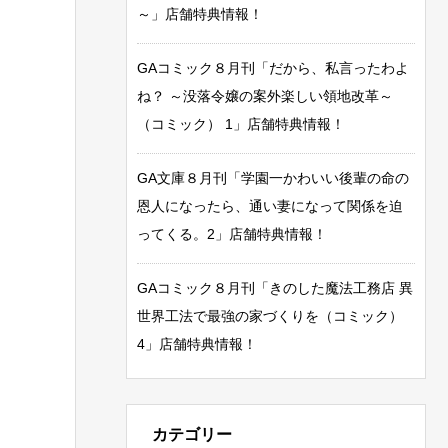
～」店舗特典情報！
GAコミック８月刊「だから、私言ったわよ
ね？ ～没落令嬢の案外楽しい領地改革～
（コミック） 1」店舗特典情報！
GA文庫８月刊「学園一かわいい後輩の命の
恩人になったら、通い妻になって関係を迫
ってくる。2」店舗特典情報！
GAコミック８月刊「きのした魔法工務店 異
世界工法で最強の家づくりを（コミック）
4」店舗特典情報！
カテゴリー