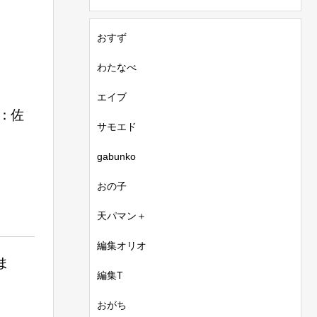
おすず
わたなべ
エイブ
：佐
サモエド
gabunko
おの子
天パマン＋
編集オリオ
ま
編集T
おがち