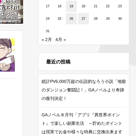
17
18
19
20
21
22
23
24
25
26
27
28
29
30
31
« 2月
4月 »
最近の投稿
総計PV6,000万超の伝説的なろう小説「地龍
のダンジョン奮闘記！」GAノベルより奇跡
の復刊決定！
GAノベル８月刊「アプリ『異世界ポイン
ト』で楽しい副業生活 ～貯めたポイント
は現実でお金や様々な特典に交換出来ます