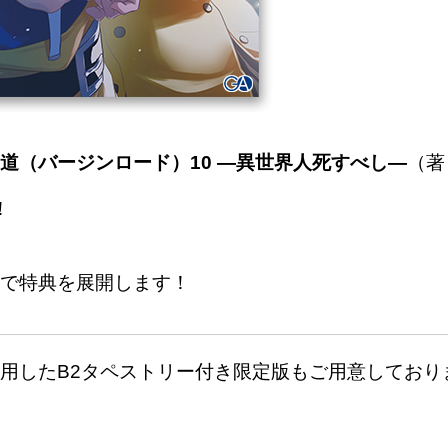
道（バージンロード）10 ―異世界人死すべし―
（著
！
で特典を展開します！
用したB2タペストリー付き限定版もご用意しており