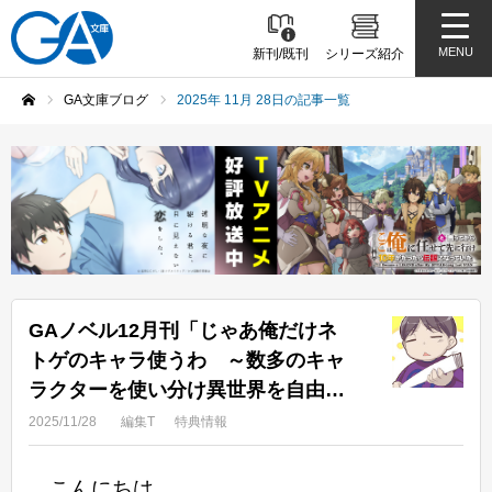
MENU
新刊/既刊
シリーズ紹介
GA文庫ブログ
2025年 11月 28日の記事一覧
ホーム
GAノベル12月刊「じゃあ俺だけネ
トゲのキャラ使うわ ～数多のキャ
ラクターを使い分け異世界を自由に
生きる～」店舗特典情報！
2025/11/28
編集T
特典情報
こんにちは。