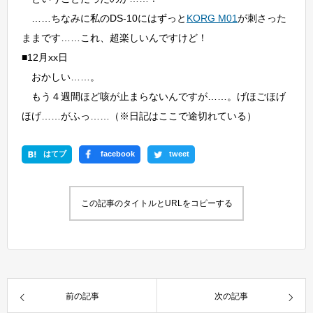
……ちなみに私のDS-10にはずっと
KORG M01
が刺さった
ままです……これ、超楽しいんですけど！
■12月xx日
おかしい……。
もう４週間ほど咳が止まらないんですが……。げほごほげ
ほげ……がふっ……（※日記はここで途切れている）
はてブ
facebook
tweet
この記事のタイトルとURLをコピーする
前の記事
次の記事