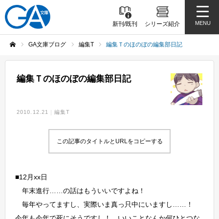
MENU
新刊/既刊
シリーズ紹介
GA文庫ブログ
編集T
編集Ｔのほのぼの編集部日記
ホーム
編集Ｔのほのぼの編集部日記
2010.12.21
編集T
この記事のタイトルとURLをコピーする
■12月xx日
年末進行……の話はもういいですよね！
毎年やってますし、実際いま真っ只中にいますし……！
今年も今年で死にそうですし！ いいことなんか何ひとつな