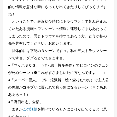
的な情報が意外な時にさっくり出てきたりしてびっくりです
ね！
ということで、最近幼少時代にトラウマとして刻み込まれ
ていたある漫画のワンシーンの情報に連続してぶちあたって
しまったので、同じトラウマを持つであろう方、どうか私の
傷を共有してください。お願いします。
具体的には下記の３シーンですョ。私の三大トラウマシー
ンですョ。ググるとでてきますョ。
●「マッハＳＯＳ」（作・絵 桜多吾作）でヒロインのジュン
が死ぬシーン（※これがすさまじい死に方なんですよ……）
●「スーパー巨人」（作・滝沢解 絵：森村たつお）で主人公
の両親がゴキブリに覆われて真っ黒になるシーン（※ぐああ
あああっ！）
●日野日出志、全部。
まさか
この話題
を調べているときにこれが出てくるとは思
わなかったよ……。