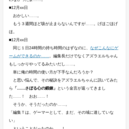
■12月xx日
おかしい……。
もう３週間ほど咳が止まらないんですが……。げほごほげ
ほ。
■12月xx日
同じ１日24時間の持ち時間のはずなのに、
なぜこんなにゲ
ームができるのか……
。編集長だけでなくアズラエルちゃん
もしっかりやってるみたいだし……。
単に俺の時間の使い方が下手なんだろうか？
と思い悩んで、その秘訣をアズラエルちゃんに訊いてみた
ら
「……さぼる心の鍛錬」
という金言が返ってきまし
た……！ おお……！
そうか、そうだったのか……。
「編集Ｔは、ゲーマーとして、まだ、その域に達していな
い」
ということだったのか……！