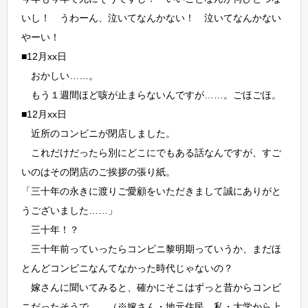
いし！ うわーん、泣いてなんかない！ 泣いてなんかない
やーい！
■12月xx日
おかしい……。
もう１週間ほど咳が止まらないんですが……。ごほごほ。
■12月xx日
近所のコンビニが閉店しました。
これだけだったら別にどこにでもある話なんですが、すご
いのはその閉店のご挨拶の張り紙。
「三十年の永きに渡りご愛顧をいただきまして誠にありがと
うございました……」
三十年！？
三十年前っていったらコンビニ黎明期っていうか、まだほ
とんどコンビニなんてなかった時代じゃないの？
嫁さんに聞いてみると、確かにそこはずっと昔からコンビ
ニだったそうで……（※嫁さん・地元住民、私・大学から上