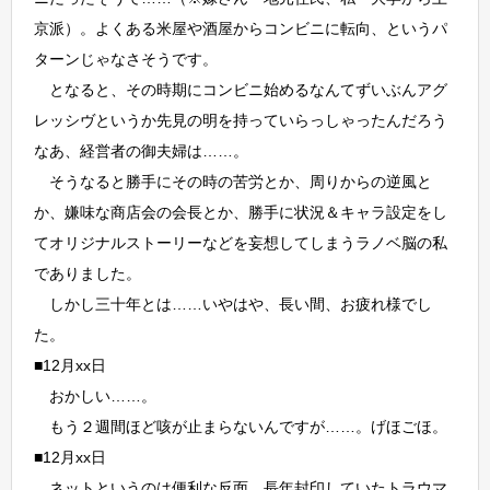
京派）。よくある米屋や酒屋からコンビニに転向、というパ
ターンじゃなさそうです。
となると、その時期にコンビニ始めるなんてずいぶんアグ
レッシヴというか先見の明を持っていらっしゃったんだろう
なあ、経営者の御夫婦は……。
そうなると勝手にその時の苦労とか、周りからの逆風と
か、嫌味な商店会の会長とか、勝手に状況＆キャラ設定をし
てオリジナルストーリーなどを妄想してしまうラノベ脳の私
でありました。
しかし三十年とは……いやはや、長い間、お疲れ様でし
た。
■12月xx日
おかしい……。
もう２週間ほど咳が止まらないんですが……。げほごほ。
■12月xx日
ネットというのは便利な反面、長年封印していたトラウマ