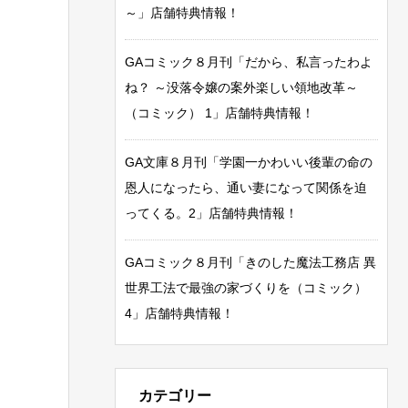
～」店舗特典情報！
GAコミック８月刊「だから、私言ったわよ
ね？ ～没落令嬢の案外楽しい領地改革～
（コミック） 1」店舗特典情報！
GA文庫８月刊「学園一かわいい後輩の命の
恩人になったら、通い妻になって関係を迫
ってくる。2」店舗特典情報！
GAコミック８月刊「きのした魔法工務店 異
世界工法で最強の家づくりを（コミック）
4」店舗特典情報！
カテゴリー