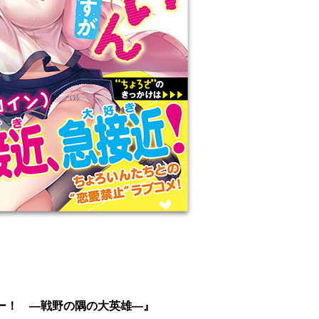
ー！ ―戦野の隅の大英雄―』