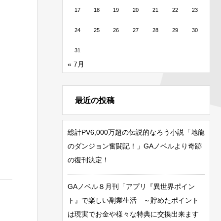
17
18
19
20
21
22
23
24
25
26
27
28
29
30
31
« 7月
最近の投稿
総計PV6,000万超の伝説的なろう小説「地龍
のダンジョン奮闘記！」GAノベルより奇跡
の復刊決定！
GAノベル８月刊「アプリ『異世界ポイン
ト』で楽しい副業生活 ～貯めたポイント
は現実でお金や様々な特典に交換出来ます