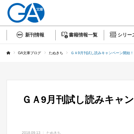
新刊情報
書籍情報一覧
シリー
GA文庫ブログ
たぬきち
ＧＡ9月刊試し読みキャンペーン開始！
ホーム
ＧＡ9月刊試し読みキャ
2018.09.13
たぬきち