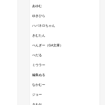
あゆむ
ゆきひら
ハバネロちゃん
きむたん
ぺんぎー（GA文庫）
ぺだる
ミウラー
編集ぬる
なかむー
ジョー
さわお