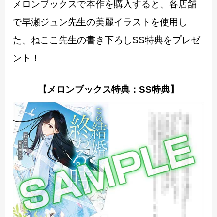
メロンブックスで本作を購入すると、各店舗
で早瀬ジュン先生の美麗イラストを使用し
た、ねここ先生の書き下ろしSS特典をプレゼ
ント！
【メロンブックス特典：SS特典】