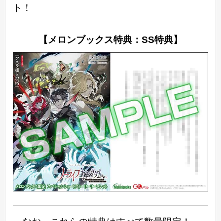
ト！
【メロンブックス特典：SS特典】