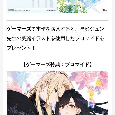
ゲーマーズ
で本作を購入すると、早瀬ジュン
先生の美麗イラストを使用したブロマイドを
プレゼント！
【ゲーマーズ特典：ブロマイド】