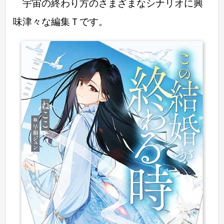
宇宙の終わり方のさまざまなシナリオに興
味津々な編集Ｔです。