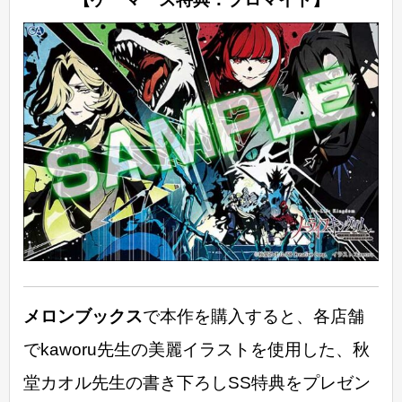
メロンブックス
で本作を購入すると、各店舗
でkaworu先生の美麗イラストを使用した、秋
堂カオル先生の書き下ろしSS特典をプレゼン