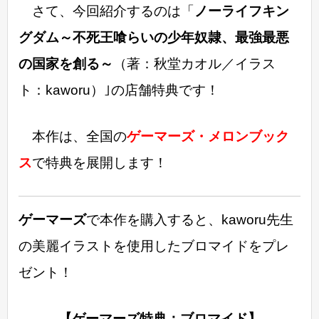
さて、今回紹介するのは「
ノーライフキン
グダム～不死王喰らいの少年奴隷、最強最悪
の国家を創る～
（著：秋堂カオル／イラス
ト：kaworu）｣の店舗特典です！
本作は、全国の
ゲーマーズ・メロンブック
ス
で特典を展開します！
ゲーマーズ
で本作を購入すると、kaworu先生
の美麗イラストを使用したブロマイドをプレ
ゼント！
【ゲーマーズ特典：ブロマイド】