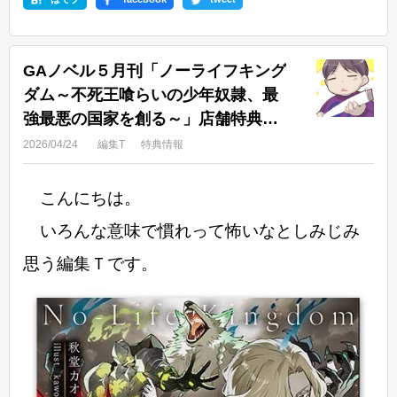
GAノベル５月刊「ノーライフキング
ダム～不死王喰らいの少年奴隷、最
強最悪の国家を創る～」店舗特典情
報！
2026/04/24
編集T
特典情報
こんにちは。
いろんな意味で慣れって怖いなとしみじみ
思う編集Ｔです。