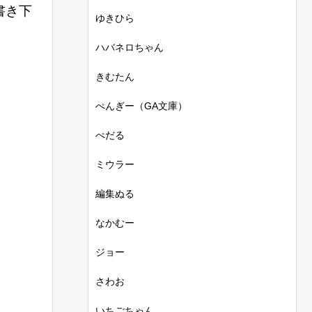
書き下
ゆきひら
ハバネロちゃん
きむたん
ぺんぎー（GA文庫）
ぺだる
ミウラー
編集ぬる
なかむー
ジョー
さわお
いちごちゃん