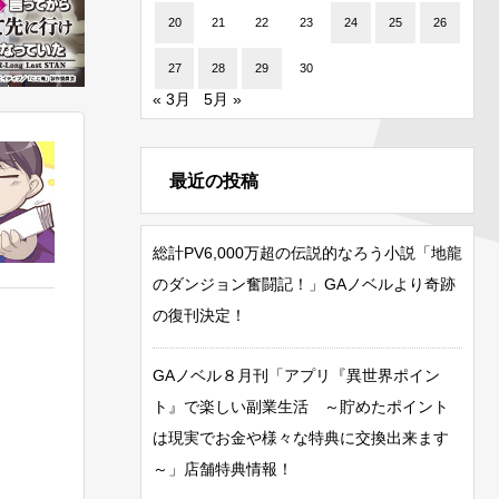
20
21
22
23
24
25
26
27
28
29
30
« 3月
5月 »
最近の投稿
総計PV6,000万超の伝説的なろう小説「地龍
のダンジョン奮闘記！」GAノベルより奇跡
の復刊決定！
GAノベル８月刊「アプリ『異世界ポイン
ト』で楽しい副業生活 ～貯めたポイント
は現実でお金や様々な特典に交換出来ます
～」店舗特典情報！