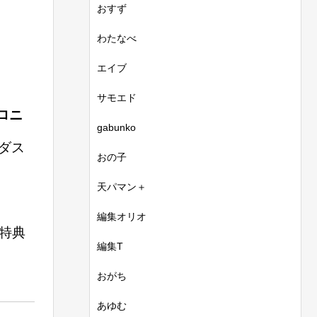
おすず
わたなべ
エイブ
サモエド
ロニ
gabunko
ダス
おの子
天パマン＋
編集オリオ
特典
編集T
おがち
あゆむ