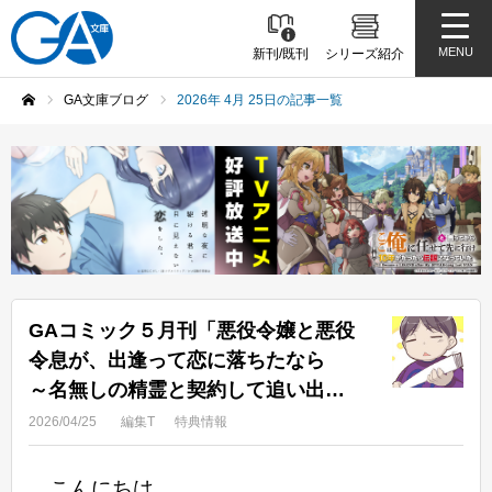
MENU
新刊/既刊
シリーズ紹介
GA文庫ブログ
2026年 4月 25日の記事一覧
ホーム
GAコミック５月刊「悪役令嬢と悪役
令息が、出逢って恋に落ちたなら
～名無しの精霊と契約して追い出さ
れた令嬢は、今日も令息と競い合っ
2026/04/25
編集T
特典情報
ているようです～（コミック） 7」
店舗特典情報！
こんにちは。