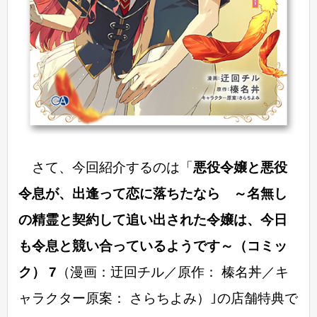
さて、今回紹介するのは「
悪役令嬢と悪役
令息が、出逢って恋に落ちたなら ～名無し
の精霊と契約して追い出された令嬢は、今日
も令息と競い合っているようです～（コミッ
ク） 7
（漫画：迂回チル／原作： 榛名丼／キ
ャラクター原案： さらちよみ）｣の店舗特典で