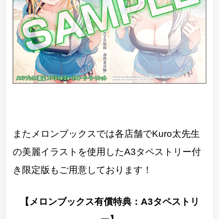
またメロンブックスでは各店舗でKuro太先生
の美麗イラストを使用したA3タペストリー付
き限定版もご用意しております！
【メロンブックス有償特典：A3タペストリ