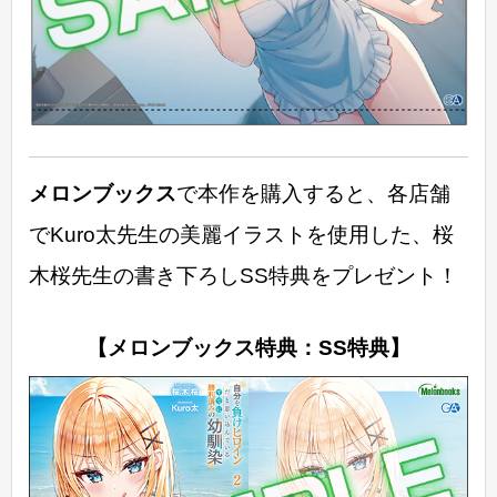
メロンブックス
で本作を購入すると、各店舗
でKuro太先生の美麗イラストを使用した、桜
木桜先生の書き下ろしSS特典をプレゼント！
【メロンブックス特典：SS特典】