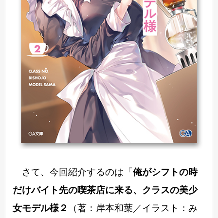
さて、今回紹介するのは「
俺がシフトの時
だけバイト先の喫茶店に来る、クラスの美少
女モデル様２
（著：岸本和葉／イラスト：み