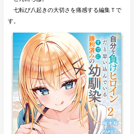
七転び八起きの大切さを痛感する編集Ｔで
す。