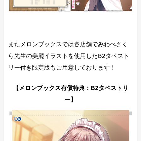
またメロンブックスでは各店舗でみわべさく
ら先生の美麗イラストを使用したB2タペスト
リー付き限定版もご用意しております！
【メロンブックス有償特典：B2タペストリ
ー】