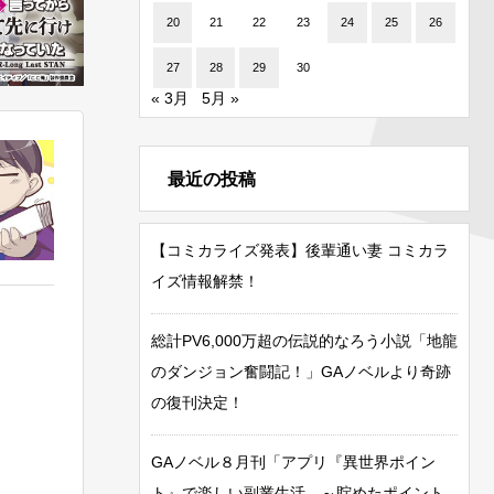
20
21
22
23
24
25
26
27
28
29
30
« 3月
5月 »
最近の投稿
【コミカライズ発表】後輩通い妻 コミカラ
イズ情報解禁！
総計PV6,000万超の伝説的なろう小説「地龍
のダンジョン奮闘記！」GAノベルより奇跡
の復刊決定！
GAノベル８月刊「アプリ『異世界ポイン
ト』で楽しい副業生活 ～貯めたポイント