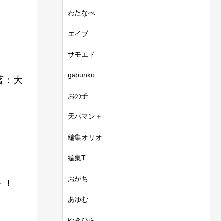
わたなべ
エイブ
サモエド
gabunko
著：大
おの子
天パマン＋
編集オリオ
編集T
おがち
ト！
あゆむ
ゆきひら