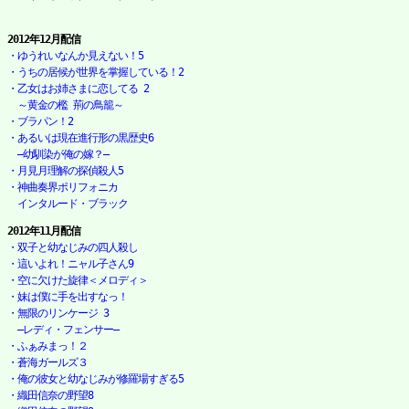
2012年12月配信
・ゆうれいなんか見えない！5
・うちの居候が世界を掌握している！2
・乙女はお姉さまに恋してる 2

　～黄金の檻 荊の鳥籠～
・ブラパン！2
・あるいは現在進行形の黒歴史6

　―幼馴染が俺の嫁？―
・月見月理解の探偵殺人5
・神曲奏界ポリフォニカ

　インタルード・ブラック
2012年11月配信
・双子と幼なじみの四人殺し
・這いよれ！ニャル子さん9
・空に欠けた旋律＜メロディ＞
・妹は僕に手を出すなっ！
・無限のリンケージ 3

　―レディ・フェンサー―
・ふぁみまっ！２
・蒼海ガールズ３
・俺の彼女と幼なじみが修羅場すぎる5
・織田信奈の野望8