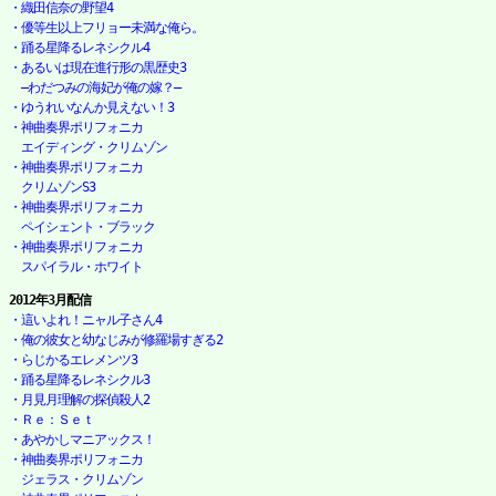
・織田信奈の野望4
・優等生以上フリョー未満な俺ら。
・踊る星降るレネシクル4
・あるいは現在進行形の黒歴史3

　―わだつみの海妃が俺の嫁？―
・ゆうれいなんか見えない！3
・神曲奏界ポリフォニカ

　エイディング・クリムゾン
・神曲奏界ポリフォニカ

　クリムゾンS3
・神曲奏界ポリフォニカ

　ペイシェント・ブラック
・神曲奏界ポリフォニカ

　スパイラル・ホワイト
2012年3月配信
・這いよれ！ニャル子さん4
・俺の彼女と幼なじみが修羅場すぎる2
・らじかるエレメンツ3
・踊る星降るレネシクル3
・月見月理解の探偵殺人2
・Ｒｅ：Ｓｅｔ
・あやかしマニアックス！
・神曲奏界ポリフォニカ

　ジェラス・クリムゾン