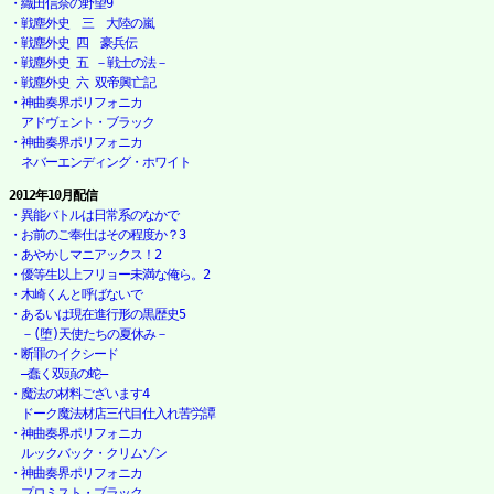
・織田信奈の野望9
・戦塵外史　三　大陸の嵐
・戦塵外史 四　豪兵伝
・戦塵外史 五 －戦士の法－
・戦塵外史 六 双帝興亡記
・神曲奏界ポリフォニカ

　アドヴェント・ブラック
・神曲奏界ポリフォニカ

　ネバーエンディング・ホワイト
2012年10月配信
・異能バトルは日常系のなかで
・お前のご奉仕はその程度か？3
・あやかしマニアックス！2
・優等生以上フリョー未満な俺ら。2
・木崎くんと呼ばないで
・あるいは現在進行形の黒歴史5

　－(堕)天使たちの夏休み－
・断罪のイクシード

　―蠢く双頭の蛇―
・魔法の材料ございます4

　ドーク魔法材店三代目仕入れ苦労譚
・神曲奏界ポリフォニカ

　ルックバック・クリムゾン
・神曲奏界ポリフォニカ

　プロミスト・ブラック