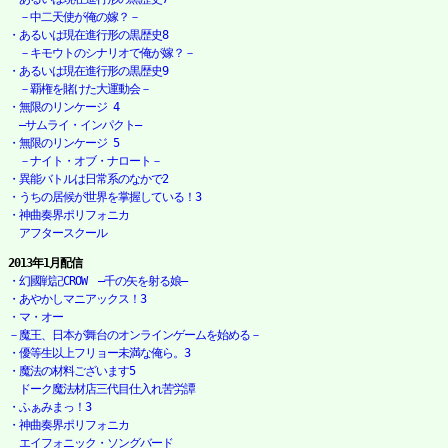
　－中二天使が俺の嫁？－
・あるいは現在進行形の黒歴史8

　－キモウトのシナリオで俺が嫁？－
・あるいは現在進行形の黒歴史9

　－覇権を賭けた大運動会－
・無限のリンケージ 4

　―サムライ・インパクト―
・無限のリンケージ 5

　－ナイト・オブ・ナロート－
・異能バトルは日常系のなかで2
・うちの居候が世界を掌握している！3
・神曲奏界ポリフォニカ

　アフタースクール
2013年1月配信
・幻國戦記CROW　―千の矢を射る娘―
・あやかしマニアックス！3
・マ・オー

－魔王、日本が舞台のオンラインゲームを始める－
・優等生以上フリョー未満な俺ら。3
・魔法の材料ございます5

　ドーク魔法材店三代目仕入れ苦労譚
・ふぁみまっ！3
・神曲奏界ポリフォニカ

　エイフォニック・ソングバード