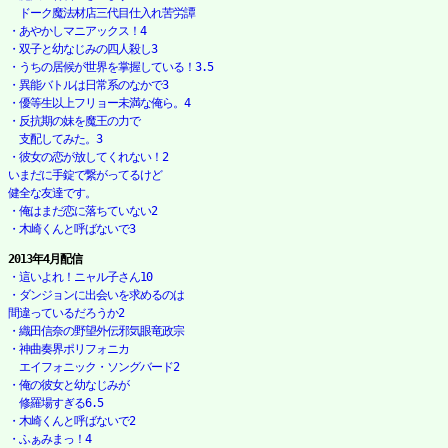
　ドーク魔法材店三代目仕入れ苦労譚
・あやかしマニアックス！4
・双子と幼なじみの四人殺し3
・うちの居候が世界を掌握している！3.5
・異能バトルは日常系のなかで3
・優等生以上フリョー未満な俺ら。4
・反抗期の妹を魔王の力で

　支配してみた。3
・彼女の恋が放してくれない！2

いまだに手錠で繋がってるけど

健全な友達です。
・俺はまだ恋に落ちていない2
・木崎くんと呼ばないで3
2013年4月配信
・這いよれ！ニャル子さん10
・ダンジョンに出会いを求めるのは

間違っているだろうか2
・織田信奈の野望外伝邪気眼竜政宗
・神曲奏界ポリフォニカ

　エイフォニック・ソングバード2
・俺の彼女と幼なじみが

　修羅場すぎる6.5
・木崎くんと呼ばないで2
・ふぁみまっ！4