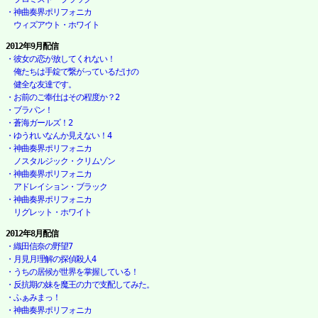
・神曲奏界ポリフォニカ

　ウィズアウト・ホワイト
2012年9月配信
・彼女の恋が放してくれない！

　俺たちは手錠で繋がっているだけの

　健全な友達です。
・お前のご奉仕はその程度か？2
・ブラパン！
・蒼海ガールズ！2
・ゆうれいなんか見えない！4
・神曲奏界ポリフォニカ

　ノスタルジック・クリムゾン
・神曲奏界ポリフォニカ

　アドレイション・ブラック
・神曲奏界ポリフォニカ

　リグレット・ホワイト
2012年8月配信
・織田信奈の野望7
・月見月理解の探偵殺人4
・うちの居候が世界を掌握している！
・反抗期の妹を魔王の力で支配してみた。
・ふぁみまっ！
・神曲奏界ポリフォニカ
