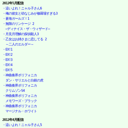
2012年5月配信
・這いよれ！ニャル子さん6
・俺の彼女と幼なじみが修羅場すぎる3
・蒼海ガールズ！1
・無限のリンケージ 2

　―ディナイス・ザ・ウィザード―
・月見月理解の探偵殺人3
・乙女はお姉さまに恋してる 2

　～二人のエルダー～
・EX!1
・EX!2
・EX!3
・EX!4
・EX!5
・神曲奏界ポリフォニカ

　ダン・サリエルと白銀の虎
・神曲奏界ポリフォニカ

　クリムゾンS4
・神曲奏界ポリフォニカ

　メモワーズ・ブラック
・神曲奏界ポリフォニカ

　マージナル・ホワイト
2012年4月配信
・這いよれ！ニャル子さん5