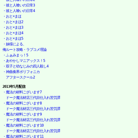
・彼と人喰いの日常3
・彼と人喰いの日常4
・おと×まほ
・おと×まほ2
・おと×まほ3
・おと×まほ4
・おと×まほ5
・妹様による、

俺ルート攻略・ラブコメ理論
・ふぁみまっ！5
・あやかしマニアックス！5
・双子と幼なじみの四人殺し4
・神曲奏界ポリフォニカ

　アフタースクール2
2013年5月配信
・魔法の材料ございます7

　ドーク魔法材店三代目仕入れ苦労譚
・魔法の材料ございます8

　ドーク魔法材店三代目仕入れ苦労譚
・魔法の材料ございます9

　ドーク魔法材店三代目仕入れ苦労譚
・魔法の材料ございます10

　ドーク魔法材店三代目仕入れ苦労譚
・魔法の材料ございます11
