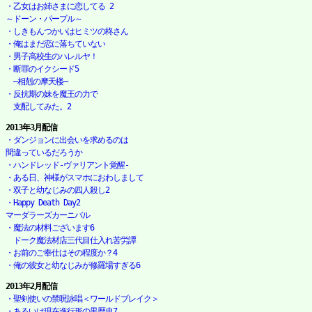
・乙女はお姉さまに恋してる 2

～ドーン・パープル～
・しきもんつかいはヒミツの柊さん
・俺はまだ恋に落ちていない
・男子高校生のハレルヤ！
・断罪のイクシード5

　―相剋の摩天楼―
・反抗期の妹を魔王の力で

　支配してみた。2
2013年3月配信
・ダンジョンに出会いを求めるのは

間違っているだろうか
・ハンドレッド-ヴァリアント覚醒-
・ある日、神様がスマホにおわしまして
・双子と幼なじみの四人殺し2
・Happy Death Day2 

マーダラーズカーニバル
・魔法の材料ございます6

　ドーク魔法材店三代目仕入れ苦労譚
・お前のご奉仕はその程度か？4
・俺の彼女と幼なじみが修羅場すぎる6
2013年2月配信
・聖剣使いの禁呪詠唱＜ワールドブレイク＞
・あるいは現在進行形の黒歴史7
