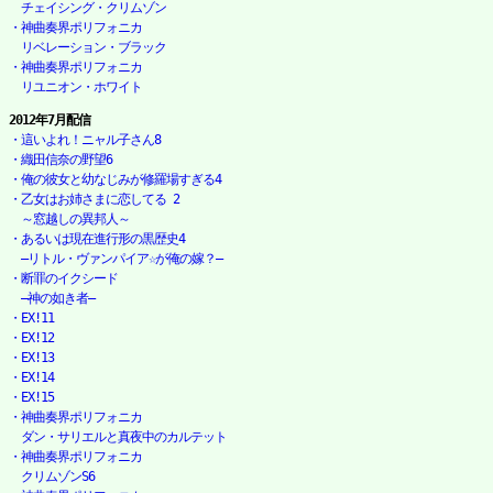
　チェイシング・クリムゾン
・神曲奏界ポリフォニカ

　リベレーション・ブラック
・神曲奏界ポリフォニカ

　リユニオン・ホワイト
2012年7月配信
・這いよれ！ニャル子さん8
・織田信奈の野望6
・俺の彼女と幼なじみが修羅場すぎる4
・乙女はお姉さまに恋してる 2

　～窓越しの異邦人～
・あるいは現在進行形の黒歴史4

　―リトル・ヴァンパイア☆が俺の嫁？―
・断罪のイクシード

　―神の如き者―
・EX!11
・EX!12
・EX!13
・EX!14
・EX!15
・神曲奏界ポリフォニカ

　ダン・サリエルと真夜中のカルテット
・神曲奏界ポリフォニカ

　クリムゾンS6