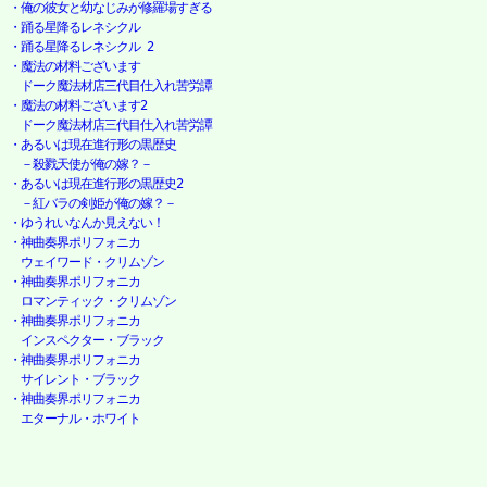
・俺の彼女と幼なじみが修羅場すぎる
・踊る星降るレネシクル
・踊る星降るレネシクル 2
・魔法の材料ございます

　ドーク魔法材店三代目仕入れ苦労譚
・魔法の材料ございます2

　ドーク魔法材店三代目仕入れ苦労譚
・あるいは現在進行形の黒歴史

　－殺戮天使が俺の嫁？－
・あるいは現在進行形の黒歴史2

　－紅バラの剣姫が俺の嫁？－
・ゆうれいなんか見えない！
・神曲奏界ポリフォニカ

　ウェイワード・クリムゾン
・神曲奏界ポリフォニカ

　ロマンティック・クリムゾン
・神曲奏界ポリフォニカ

　インスペクター・ブラック
・神曲奏界ポリフォニカ

　サイレント・ブラック
・神曲奏界ポリフォニカ

　エターナル・ホワイト