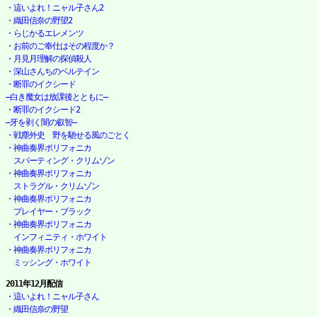
・這いよれ！ニャル子さん2
・織田信奈の野望2
・らじかるエレメンツ
・お前のご奉仕はその程度か？
・月見月理解の探偵殺人
・深山さんちのベルテイン
・断罪のイクシード

―白き魔女は放課後とともに―
・断罪のイクシード2

―牙を剥く闇の叡智―
・戦塵外史　野を馳せる風のごとく
・神曲奏界ポリフォニカ

　スパーティング・クリムゾン
・神曲奏界ポリフォニカ

　ストラグル・クリムゾン
・神曲奏界ポリフォニカ

　プレイヤー・ブラック
・神曲奏界ポリフォニカ

　インフィニティ・ホワイト
・神曲奏界ポリフォニカ

　ミッシング・ホワイト
2011年12月配信
・這いよれ！ニャル子さん
・織田信奈の野望