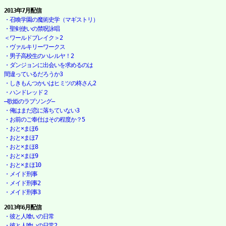
2013年7月配信
・召喚学園の魔術史学（マギストリ）
・聖剣使いの禁呪詠唱

＜ワールドブレイク＞2
・ヴァルキリーワークス
・男子高校生のハレルヤ！2
・ダンジョンに出会いを求めるのは

間違っているだろうか3
・しきもんつかいはヒミツの柊さん2
・ハンドレッド２　

―歌姫のラブソング―
・俺はまだ恋に落ちていない3
・お前のご奉仕はその程度か？5
・おと×まほ6
・おと×まほ7
・おと×まほ8
・おと×まほ9
・おと×まほ10
・メイド刑事
・メイド刑事2
・メイド刑事3
2013年6月配信
・彼と人喰いの日常
・彼と人喰いの日常2