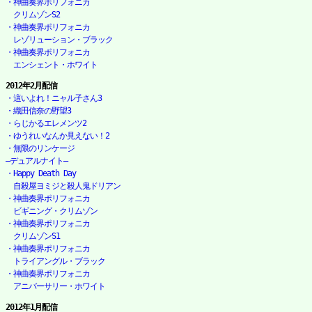
・神曲奏界ポリフォニカ

　クリムゾンS2
・神曲奏界ポリフォニカ

　レゾリューション・ブラック
・神曲奏界ポリフォニカ

　エンシェント・ホワイト
2012年2月配信
・這いよれ！ニャル子さん3
・織田信奈の野望3
・らじかるエレメンツ2
・ゆうれいなんか見えない！2
・無限のリンケージ

―デュアルナイト―
・Happy Death Day

　自殺屋ヨミジと殺人鬼ドリアン
・神曲奏界ポリフォニカ

　ビギニング・クリムゾン
・神曲奏界ポリフォニカ

　クリムゾンS1
・神曲奏界ポリフォニカ

　トライアングル・ブラック
・神曲奏界ポリフォニカ

　アニバーサリー・ホワイト
2012年1月配信