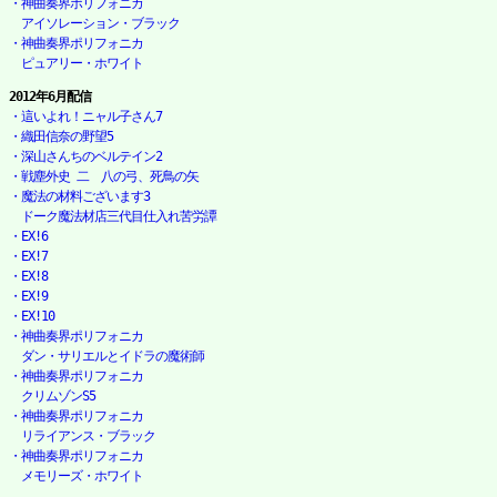
・神曲奏界ポリフォニカ

　アイソレーション・ブラック
・神曲奏界ポリフォニカ

　ピュアリー・ホワイト
2012年6月配信
・這いよれ！ニャル子さん7
・織田信奈の野望5
・深山さんちのベルテイン2
・戦塵外史 二　八の弓、死鳥の矢
・魔法の材料ございます3

　ドーク魔法材店三代目仕入れ苦労譚
・EX!6
・EX!7
・EX!8
・EX!9
・EX!10
・神曲奏界ポリフォニカ

　ダン・サリエルとイドラの魔術師
・神曲奏界ポリフォニカ

　クリムゾンS5
・神曲奏界ポリフォニカ

　リライアンス・ブラック
・神曲奏界ポリフォニカ

　メモリーズ・ホワイト